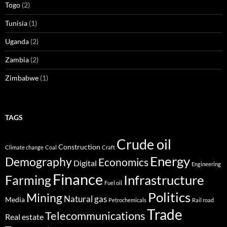
Togo
(2)
Tunisia
(1)
Uganda
(2)
Zambia
(2)
Zimbabwe
(1)
TAGS
Crude oil
Construction
Climate change
Coal
Craft
Energy
Demography
Economics
Digital
Engineering
Finance
Infrastructure
Farming
Fuel oil
Politics
Mining
Natural gas
Media
Petrochemicals
Rail road
Trade
Telecommunications
Real estate