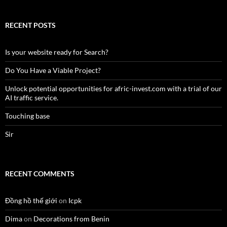
RECENT POSTS
Is your website ready for Search?
Do You Have a Viable Project?
Unlock potential opportunities for afric-invest.com with a trial of our
AI traffic service.
Touching base
Sir
RECENT COMMENTS
Đồng hồ thế giới
on
Icpk
Dima
on
Decorations from Benin