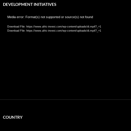
DEVELOPMENT INITIATIVES
Video
Media error: Format(s) not supported or source(s) not found
Player
Download File: https://www.afric-invest.com/wp-content/uploads/di.mp4?_=1
Download File: https://www.afric-invest.com/wp-content/uploads/di.mp4?_=1
COUNTRY