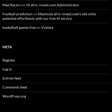
Mad Racers
on
Hi afric-invest.com Administrator.
Football prediction
on
Maximize afric-invest.com’s site visits
potential effortlessly with our free AI service.
basketball games free
on
Vyotwa
META
Register
Log in
Entries feed
Comments feed
WordPress.org