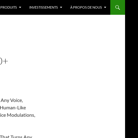
PRODUITS
INVESTISSEMENTS
À PROPOS DE NOUS
0+
 Any Voice,
s Human-Like
oice Modulations,
That Turns Any