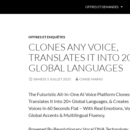
ALLER AU CONTENU
OFFRES ET DEMANDES
OFFRES ET ENQUÊTES
CLONES ANY VOICE,
TRANSLATES IT INTO 2
GLOBAL LANGUAGES
SAMEDI 5 JUILLET 2025
CHASE MARKS
The Futuristic All-In-One AI Voice Platform Clones
Translates It Into 20+ Global Languages, & Create
Voices In 60 Seconds Flat – With Real Emotions, V
Global Accents & Multilingual Fluency.
Powered By Revolutionary Vocal DNA Technology, 