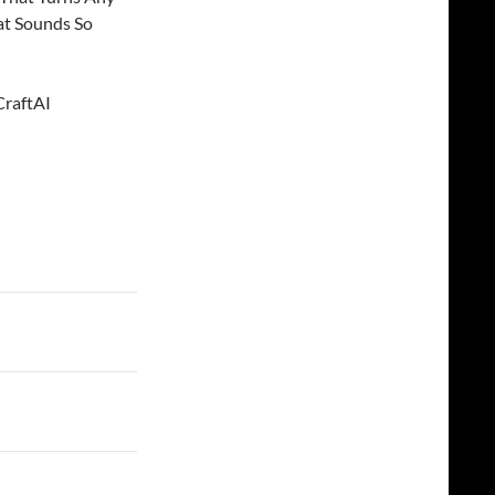
at Sounds So
CraftAI