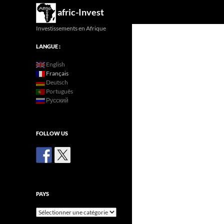
Recherche
afric-Invest
Investissements en Afrique
LANGUE :
English
Français
Deutsch
Português
Русский
FOLLOW US
PAYS
Pays