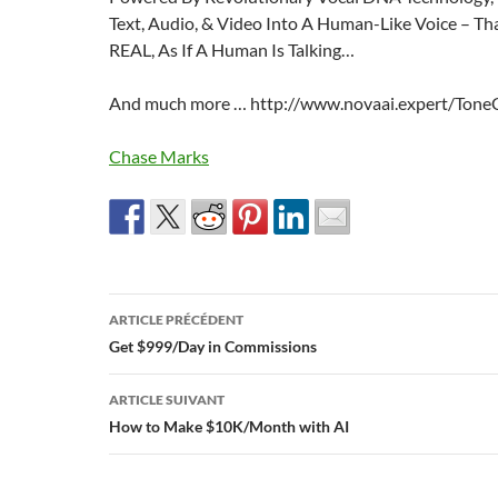
Text, Audio, & Video Into A Human-Like Voice – Th
REAL, As If A Human Is Talking…
And much more … http://www.novaai.expert/Tone
Chase Marks
Navigation
ARTICLE PRÉCÉDENT
des
Get $999/Day in Commissions
articles
ARTICLE SUIVANT
How to Make $10K/Month with AI