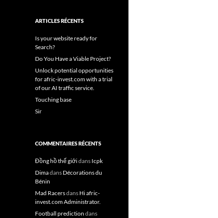
ARTICLES RÉCENTS
Is your website ready for
Search?
Do You Have a Viable Project?
Unlock potential opportunities
for afric-invest.com with a trial
of our AI traffic service.
Touching base
Sir
COMMENTAIRES RÉCENTS
Đồng hồ thế giới
dans
Icpk
Dima
dans
Décorations du
Bénin
Mad Racers
dans
Hi afric-
invest.com Administrator.
Football prediction
dans