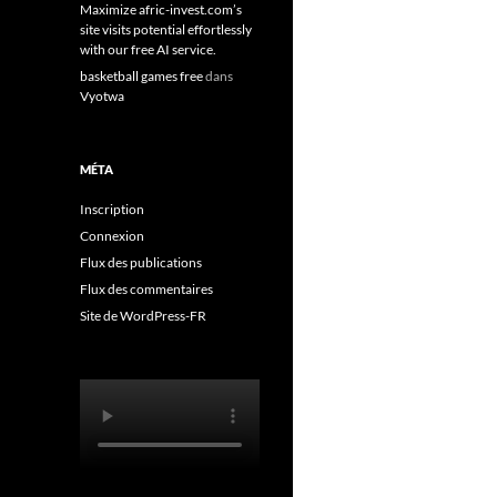
Maximize afric-invest.com’s
site visits potential effortlessly
with our free AI service.
basketball games free
dans
Vyotwa
MÉTA
Inscription
Connexion
Flux des publications
Flux des commentaires
Site de WordPress-FR